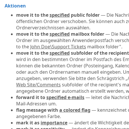
Aktionen
move it to the
specified
public folder
— Die Nachri
öffentlichen Ordner verschoben. Sie können auch
Ordnerverzeichnissen auswählen.
move it to the
specified
mailbox folder
— Die Nach
Ordner im ausgewählten Anwenderpostfach verscho
to the
John Doe\Support Tickets
mailbox folder".
move it to the
specified
subfolder of the recipien
wird in den bestimmten Ordner im Postfach des Em
können die bekannten Ordner (Posteingang, Kalende
oder auch den Ordnernamen manuell eingeben. Um
anzugeben, verwenden Sie bitte den Schrägstrich „/“
Web Site/Comments
subfolder of the recipient's ma
angegebene Ordner automatisch erstellt werden, we
forward it to
specified e-mails
— leitet die Nachri
Mail-Adressen um.
flag message with
a colored flag
— kennzeichnet d
angegebenen Farbe.
mark it as
importance
— ändert die Wichtigkeit de