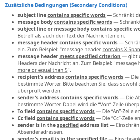
Zusätzliche Bedingungen (Secondary Conditions)
subject line
contains specific words
— Schränkt de
message body
contains specific words
— Schränkt 
subject line or message body
contains specific w
Betreff als auch den Text der Nachrichten ein.
message header
contains specific words
— Schränk
ein. Zum Beispiel: "message header
contains X-Spam
message header
meets specified criterion
— gibt 
Headers der Nachricht an. Zum Beispiel: "message
more or equal than 5
".
recipient's address
contains specific words
— Die 
bestimmte Wörter. Bitte beachten Sie, dass sowohl di
überprüft werden.
sender's address
contains specific words
— Die Ab
bestimmte Wörter. Dabei wird die “Von”-Zeile überp
To field
contains specific words
— Die “An”-Zeile e
Cc field
contains specific words
— Die “Cc”-Zeile e
sender is in the
specified
address list
— Einschrän
Absenderadressen.
sender's email is in the
specified
file
— Einschrän