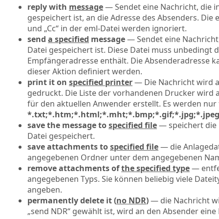
reply with
message
— Sendet eine Nachricht, die 
gespeichert ist, an die Adresse des Absenders. Die 
und „Cc“ in der eml-Datei werden ignoriert.
send
a specified
message
— Sendet eine Nachricht,
Datei gespeichert ist. Diese Datei muss unbedingt d
Empfängeradresse enthält. Die Absenderadresse ka
dieser Aktion definiert werden.
print it on
specified printer
— Die Nachricht wird
gedruckt. Die Liste der vorhandenen Drucker wird a
für den aktuellen Anwender erstellt. Es werden nur
*.txt;*.htm;*.html;*.mht;*.bmp;*.gif;*.jpg;*.jpe
save the message to
specified file
— speichert die
Datei gespeichert.
save attachments to
specified file
— die Anlageda
angegebenen Ordner unter dem angegebenen Nam
remove attachments of
the specified type
— entfe
angegebenen Typs. Sie können beliebig viele Date
angeben.
permanently delete it (
no NDR
)
— die Nachricht wi
„send NDR“ gewählt ist, wird an den Absender eine