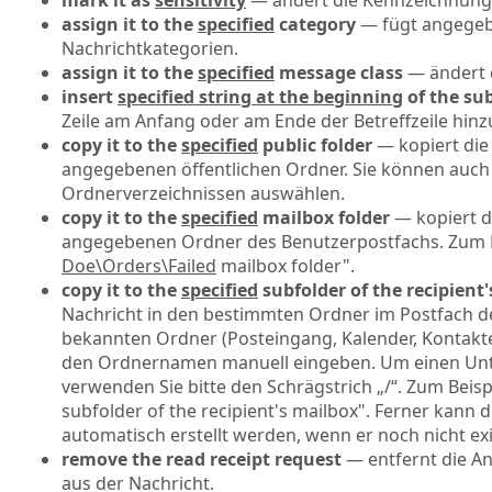
mark it as
sensitivity
— ändert die Kennzeichnung 
assign it to the
specified
category
— fügt angegebe
Nachrichtkategorien.
assign it to the
specified
message class
— ändert d
insert
specified string at the beginning
of the sub
Zeile am Anfang oder am Ende der Betreffzeile hinz
copy it to the
specified
public folder
— kopiert die
angegebenen öffentlichen Ordner. Sie können auc
Ordnerverzeichnissen auswählen.
copy it to the
specified
mailbox folder
— kopiert d
angegebenen Ordner des Benutzerpostfachs. Zum Bei
Doe\Orders\Failed
mailbox folder".
copy it to the
specified
subfolder of the recipient
Nachricht in den bestimmten Ordner im Postfach d
bekannten Ordner (Posteingang, Kalender, Kontakte
den Ordnernamen manuell eingeben. Um einen Un
verwenden Sie bitte den Schrägstrich „/“. Zum Beispi
subfolder of the recipient's mailbox". Ferner kan
automatisch erstellt werden, wenn er noch nicht exis
remove the read receipt request
— entfernt die A
aus der Nachricht.